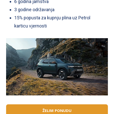
6 godina jamstva
Jamstvo od 6 godina obuhvaća 3 godine tvorničkog
3 godine održavanja
jamstva i produljeno jamstvo za 4. i 5. i 6. godinu ili 100.000
15% popusta za kupnju plina uz Petrol
ukupno prijeđenih kilometara, a vrijedi do ispunjenja prvog
od dvaju navedenih uvjeta.
karticu vjernosti
Ugovor o održavanju sklapa se za razdoblje od 3 godine ili
60.000 ukupno prijeđenih kilometara ( što god nastupi prije
), te vrijedi samo pri kupnji uz Mobilize Financial Services.
Mobilize Financial Services je lokalni komercijalni naziv
tvrtke RCI USLUGE d.o.o. koja svojim kupcima predlaže
financiranje vozila preko financijskih partnera Zagrebačka
banka d.d., UniCredit Leasing d.o.o. i Ayvens Croatia d.o.o.,
te osiguranje vozila preko Croatia osiguranja d.d.
Svaki kupac bilo kojeg modela Dacia s tvornički ugrađenim
plinskim pogonom dobiva PETROL karticu vjernosti s
kojom ostvaruje pravo na 15% popusta za kupnju do 2000
litara ukapljenog naftnog plina (LPG).
ŽELIM PONUDU
Ponuda vrijedi od 01.07.2026. do 31.07.2026.