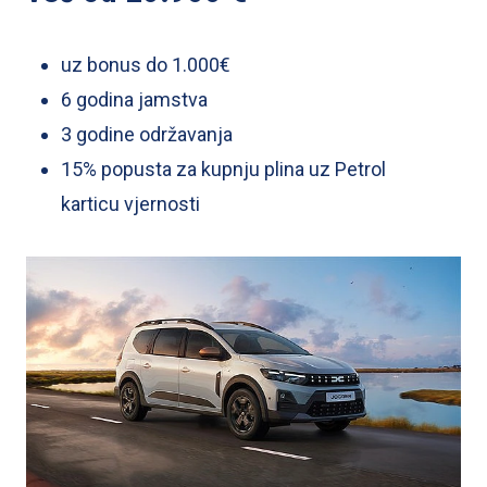
do 1.000€ sa uključenim PDV, kojeg pruža Dacia uvoznik
GA Croatia d.o.o., namijenjena potrošačima. Za detaljnije
informacije o cijeni i opremi obratite se ovlaštenom
uz bonus do 1.000€
koncesionaru Dacia.
6 godina jamstva
Jamstvo od 6 godina obuhvaća 3 godine tvorničkog
3 godine održavanja
jamstva i produljeno jamstvo za 4. i 5. i 6. godinu ili 100.000
15% popusta za kupnju plina uz Petrol
ukupno prijeđenih kilometara, a vrijedi do ispunjenja prvog
od dvaju navedenih uvjeta.
karticu vjernosti
Ugovor o održavanju sklapa se za razdoblje od 3 godine ili
60.000 ukupno prijeđenih kilometara ( što god nastupi prije
), te vrijedi samo pri kupnji uz Mobilize Financial Services.
Mobilize Financial Services je lokalni komercijalni naziv
tvrtke RCI USLUGE d.o.o. koja svojim kupcima predlaže
financiranje vozila preko financijskih partnera Zagrebačka
banka d.d., UniCredit Leasing d.o.o. i Ayvens Croatia d.o.o.,
te osiguranje vozila preko Croatia osiguranja d.d.
Svaki kupac bilo kojeg modela Dacia s tvornički ugrađenim
plinskim pogonom dobiva PETROL karticu vjernosti s