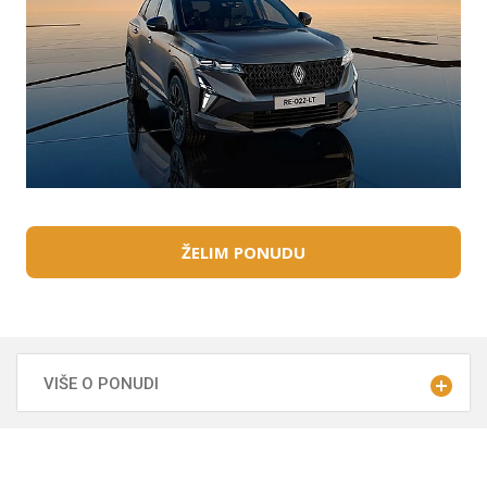
EUR s uključenim PDV-om, a učešće je u iznosu od
7.066,93 EUR te otplatu u anuitetima efektivna kamatna
stopa (EKS) za kredit od 17.623,07 EUR iznosi 5,11 %.
Mjesečni anuitet iznosi 249,01 EUR, a ukupni je iznos koji
klijent treba platiti 20.989,05 EUR.
Fiksna kamata stopa je uz životno osiguranje otplate
kredita (CPI) kako bi se u slučaju neželjenih i nepredvidivih
životnih situacija mogle podmirivati kreditne obveze.
Premija životnog osiguranja otplate kredita isplaćuje se iz
ŽELIM PONUDU
kredita, te je uključena u anuitet.
Jamstvo od 8 godina uključuje dvije godine tvorničkog
jamstva i produljeno jamstvo Renault za 3., 4., i 5. godinu ili
100.000 ukupno prijeđenih kilometara, te dodatne 3
godine produljenog jamstva ili 150.000 ukupno prijeđenih
VIŠE O PONUDI
kilometara uz Real Garant. Dodatno produljeno jamstvo
putem Real Garanta vrijedi samo kod kupnje uz Mobilize
Navedena rata odnosi se na verziju modela Austral
Financial Services.
Evolution mild hybrid 150 auto (150KS/109kW) s