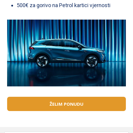
500€ za gorivo na Petrol kartici vjernosti
Reprezentativni primjer za kupnju vozila Captur/Renault,
Evolution Tce 115 uz fiksnu kamatnu stopu od 4,99 %
godišnje, rok otplate 7 godina u slučaju kada kupoprodajna
cijena vozila iznosi 21.790,00 EUR s uključenim PDV-om, a
učešće je u iznosu od 6.290,20 EUR te otplatu u anuitetima
efektivna kamatna stopa (EKS) za kredit od 15.499,80 EUR
iznosi 5,11 %. Mjesečni anuitet iznosi 219,01 EUR, a ukupni
je iznos koji klijent treba platiti 18.460,29 EUR.
Fiksna kamata stopa je uz životno osiguranje otplate
kredita (CPI) kako bi se u slučaju neželjenih i nepredvidivih
životnih situacija mogle podmirivati kreditne obveze.
Premija životnog osiguranja otplate kredita isplaćuje se iz
kredita, te je uključena u anuitet.
ŽELIM PONUDU
Jamstvo od 8 godina uključuje dvije godine tvorničkog
jamstva i produljeno jamstvo Renault za 3., 4., i 5. godinu ili
100.000 ukupno prijeđenih kilometara, te dodatne 3
godine produljenog jamstva ili 150.000 ukupno prijeđenih