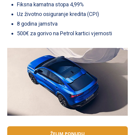
d.o.o. koja svojim kupcima predlaže financiranje vozila
Fiksna kamatna stopa 4,99%
preko financijskog partnera Zagrebačka banka d.d.
Uz životno osiguranje kredita (CPI)
Svaka fizička osoba koja kupi osobno vozilo marke
8 godina jamstva
Renault dobiva 500€ na PETROL kartici vjernosti.
500€ za gorivo na Petrol kartici vjernosti
Reprezentativni primjer za kupnju vozila Espace/Renault,
Techno full hybrid E-tech 200 uz fiksnu kamatnu stopu od
4,99 % godišnje, rok otplate 7 godina u slučaju kada
kupoprodajna cijena vozila iznosi 38.990,00 EUR s
uključenim PDV-om, a učešće je u iznosu od 12.873,89
EUR te otplatu u anuitetima efektivna kamatna stopa
(EKS) za kredit od 26.116,11 EUR iznosi 5,11 %. Mjesečni
anuitet iznosi 369,01 EUR, a ukupni je iznos koji klijent
treba platiti 31.104,43 EUR.
Fiksna kamata stopa je uz životno osiguranje otplate
kredita (CPI) kako bi se u slučaju neželjenih i nepredvidivih
životnih situacija mogle podmirivati kreditne obveze.
Premija životnog osiguranja otplate kredita isplaćuje se iz
ŽELIM PONUDU
kredita, te je uključena u anuitet.