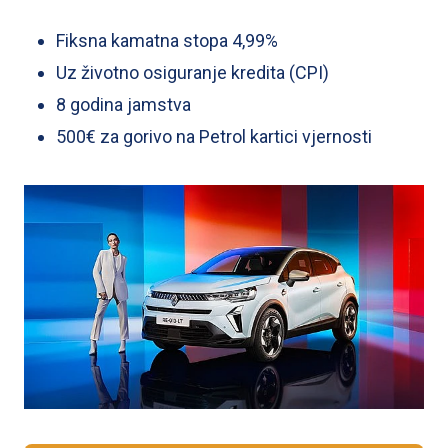
lokalni komercijalni naziv tvrtke RCI USLUGE d.o.o. koja
svojim kupcima predlaže financiranje vozila preko
Fiksna kamatna stopa 4,99%
financijskog partnera Zagrebačka banka d.d.
Uz životno osiguranje kredita (CPI)
Svaka fizička osoba koja kupi osobno vozilo marke
8 godina jamstva
Renault dobiva 500€ na PETROL kartici vjernosti.
500€ za gorivo na Petrol kartici vjernosti
Reprezentativni primjer za kupnju vozila Clio 6/Renault,
Evolution Tce 115 uz fiksnu kamatnu stopu od 4,99 %
godišnje, rok otplate 7 godina u slučaju kada kupoprodajna
cijena vozila iznosi 19.990,00 EUR s uključenim PDV-om, a
učešće je u iznosu od 5.905,70 EUR te otplatu u anuitetima
efektivna kamatna stopa (EKS) za kredit od 14.084,30 EUR
iznosi 5,11 %. Mjesečni anuitet iznosi 199,01 EUR, a ukupni
je iznos koji klijent treba platiti 16.774,44 EUR.
Fiksna kamata stopa je uz životno osiguranje otplate
kredita (CPI) kako bi se u slučaju neželjenih i nepredvidivih
životnih situacija mogle podmirivati kreditne obveze.
Premija životnog osiguranja otplate kredita isplaćuje se iz